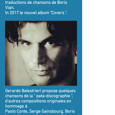
traductions de chansons de Boris
Vian.
In 2017 le nouvel album "Covers ".
Gerardo Balestrieri propose quelques
chansons de la " pata-discographie ",
d'autres compositions originales en
hommage à
Paolo Conte, Serge Gainsbourg, Boris