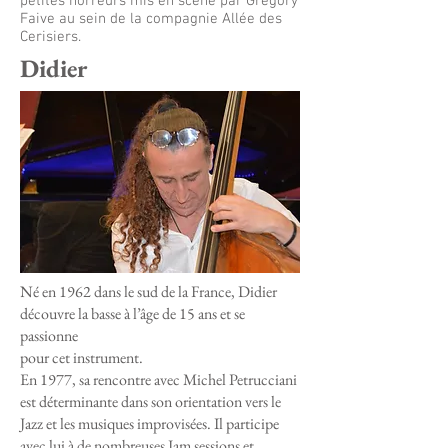
petites horreurs mis en scène par Grégory
Faive au sein de la compagnie Allée des
Cerisiers.
Didier
Né en 1962 dans le sud de la France, Didier
découvre la basse à l’âge de 15 ans et se
passionne
pour cet instrument.
En 1977, sa rencontre avec Michel Petrucciani
est déterminante dans son orientation vers le
Jazz et les musiques improvisées. Il participe
avec lui à de nombreuses Jam sessions et