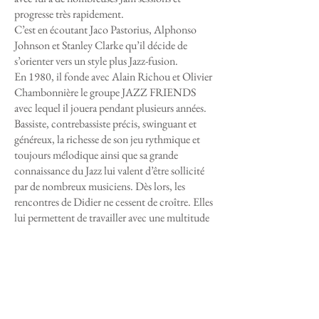
progresse très rapidement.
C’est en écoutant Jaco Pastorius, Alphonso
Johnson et Stanley Clarke qu’il décide de
s’orienter vers un style plus Jazz-fusion.
En 1980, il fonde avec Alain Richou et Olivier
Chambonnière le groupe JAZZ FRIENDS
avec lequel il jouera pendant plusieurs années.
Bassiste, contrebassiste précis, swinguant et
généreux, la richesse de son jeu rythmique et
toujours mélodique ainsi que sa grande
connaissance du Jazz lui valent d’être sollicité
par de nombreux musiciens. Dès lors, les
rencontres de Didier ne cessent de croître. Elles
lui permettent de travailler avec une multitude
d’artistes : Steve Houton – Louis Winsberg –
Pierre Drevet – Jean Pierre Como – Alfio
Origlio -Sylvain Luc – André Villégier – Roger
Guérin – François Chassagnite – Daniel
Kramer – Juan José Mossalini- Georges Robert
– François Laizeau – Mino Cinelu – Larry